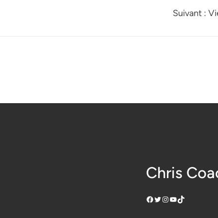
Suivant :
Vi
Chris Coa
Facebook
Twitter
Instagram
YouTube
TikTok