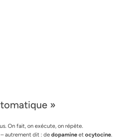
utomatique »
s. On fait, on exécute, on répète.
 – autrement dit : de
dopamine
et
ocytocine
.