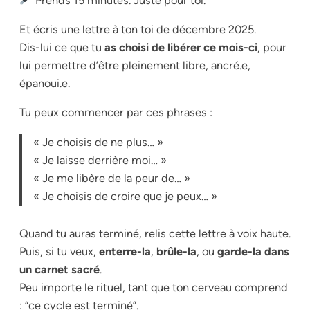
Prends 15 minutes. Juste pour toi.
Et écris une lettre à ton
toi de décembre 2025
.
Dis-lui ce que tu
as choisi de libérer ce mois-ci
, pour
lui permettre d’être pleinement libre, ancré.e,
épanoui.e.
Tu peux commencer par ces phrases :
« Je choisis de ne plus… »
« Je laisse derrière moi… »
« Je me libère de la peur de… »
« Je choisis de croire que je peux… »
Quand tu auras terminé, relis cette lettre à voix haute.
Puis, si tu veux,
enterre-la
,
brûle-la
, ou
garde-la dans
un carnet sacré
.
Peu importe le rituel, tant que ton cerveau comprend
:
“ce cycle est terminé”
.