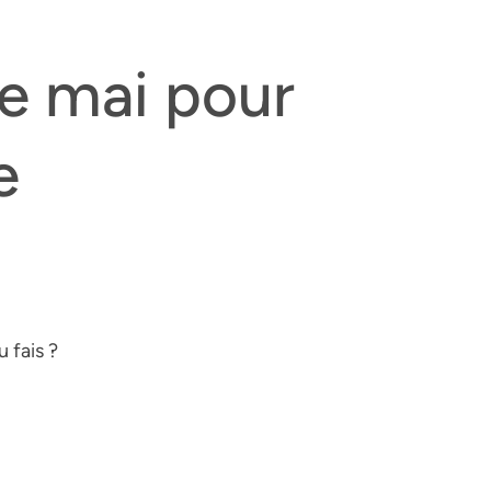
de mai pour
e
 fais ?