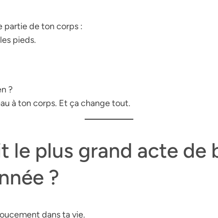
 partie de ton corps :
 les pieds.
en ?
eau à ton corps. Et ça change
tout
.
it le
plus grand acte de 
année ?
doucement dans ta vie.