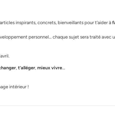
ticles inspirants, concrets, bienveillants pour t’aider à
f
, développement personnel… chaque sujet sera traité ave
avril.
changer
,
t’alléger
,
mieux vivre
…
ge intérieur !