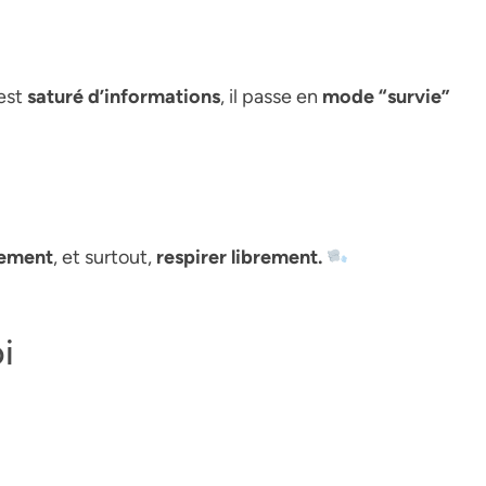
 est
saturé d’informations
, il passe en
mode “survie”
tement
, et surtout,
respirer librement.
i