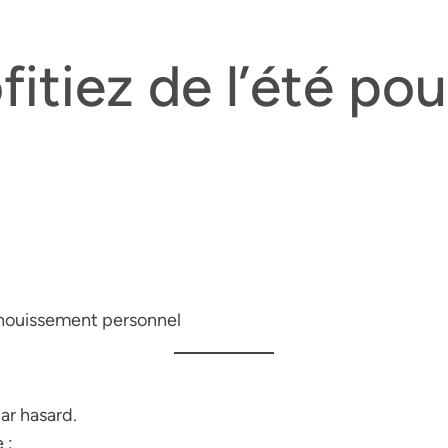
fitiez de l’été po
anouissement personnel
par hasard.
 :